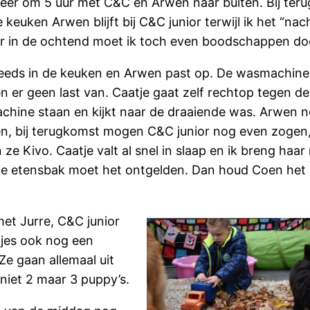
er om 5 uur met C&C en Arwen naar buiten. Bij ter
e keuken Arwen blijft bij C&C junior terwijl ik het “n
er in de ochtend moet ik toch even boodschappen do
teeds in de keuken en Arwen past op. De wasmachine
n er geen last van. Caatje gaat zelf rechtop tegen de
hine staan en kijkt naar de draaiende was. Arwen 
en, bij terugkomst mogen C&C junior nog even zogen
 ze Kivo. Caatje valt al snel in slaap en ik breng haar
n, de etensbak moet het ontgelden. Dan houd Coen het
et Jurre, C&C junior
tjes ook nog een
e gaan allemaal uit
niet 2 maar 3 puppy’s.