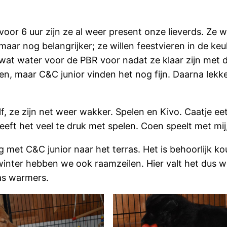
or 6 uur zijn ze al weer present onze lieverds. Ze wi
 maar nog belangrijker; ze willen feestvieren in de keu
wat water voor de PBR voor nadat ze klaar zijn met d
n, maar C&C junior vinden het nog fijn. Daarna lekke
elf, ze zijn net weer wakker. Spelen en Kivo. Caatje e
eeft het veel te druk met spelen. Coen speelt met mij, 
 met C&C junior naar het terras. Het is behoorlijk koud
winter hebben we ook raamzeilen. Hier valt het dus 
as warmers.