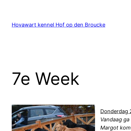
Ga
naar
de
Hovawart kennel Hof op den Broucke
inhoud
7e Week
Donderdag 
Vandaag ga 
Margot kom