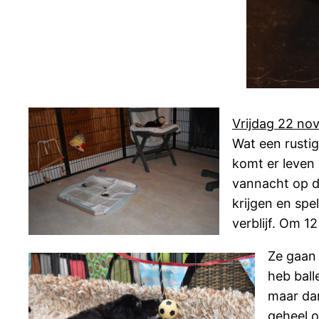
Vrijdag 22 no
Wat een rusti
komt er leven 
vannacht op d
krijgen en spe
verblijf. Om 12
Ze gaan 
heb ball
maar dan
geheel o