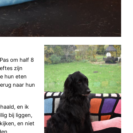
Pas om half 8
eftes zijn
ze hun eten
 terug naar hun
haald, en ik
ig bij liggen,
ijken, en niet
den.