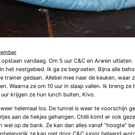
vember
g opstaan vandaag. Om 5 uur C&C en Arwen uitlaten. 
in het nestgebied. Ik ga ze begroeten. Bijna alle beho
e trainer gedaan. Allebei mee naar de keuken, waar 
len. Waarna ze om 10 uur in slaap vallen. Ik breng ze
 uur krijgen ze hun lunch buiten, Kivo.
weer helemaal los. De tunnel is weer te voorschijn ge
etjes aan de hekjes gehangen. Chilli komt er ook gezell
 wel op de bank. Ze kan dan alles vanaf “hoogte” bek
nbelangrijk ze kan niet door C&C junior belaagd wor