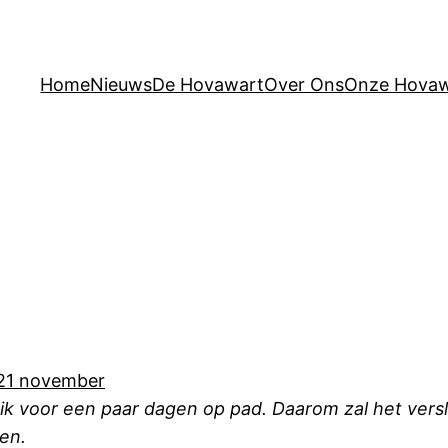
Home
Nieuws
De Hovawart
Over Ons
Onze Hovaw
21 november
ik voor een paar dagen op pad. Daarom zal het ver
en.