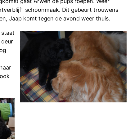
ugkomst gaat Arwen de pups roepen. Weer
achtverblijf” schoonmaak. Dit gebeurt trouwens
en, Jaap komt tegen de avond weer thuis.
 staat
 deur
nog
,
 naar
 ook