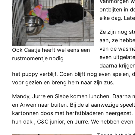
Vanmorgen we
ontbijten in d
elke dag. Lat
Ze zijn nog s
aan, ze hebbe
van de wasmac
Ook Caatje heeft wel eens een
even uitgelat
rustmomentje nodig
daarna krijgen
het puppy verblijf. Coen blijft nog even spele
voor gezien en breng hem naar zijn zus.
Mandy, Jurre en Siebe komen lunchen. Daarna m
en Arwen naar buiten. Bij de al aanwezige speel
kartonnen doos met herfstbladeren neergezet. Z
hun dak , C&C junior, en Jurre. We hebben even 