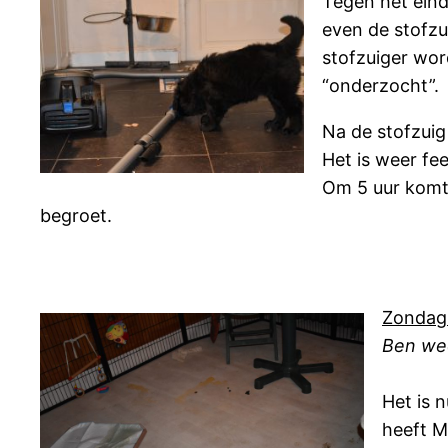
Tegen het ein
even de stofzu
stofzuiger wor
“onderzocht”.
Na de stofzuig
Het is weer fee
Om 5 uur komt 
begroet.
Zondag
Ben we
Het is 
heeft M